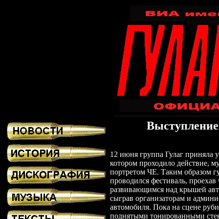
Выступление
12 июня группа Гулаг приняла у
котором проходило действие, м
портретом ЧЕ. Таким
образом
г
проводился фестиваль, проехав 
развивающимся над крышей ав
сыграв организаторам и админ
автомобиля.
Пока на сцене руб
поднятыми тонированными сте