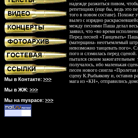
надежде разжиться пивом, чтоб
репетициях (еще бы, ведь это п
того в новом составе).
Похоже
э
вылез с изрядно раскрасневшейс
между песнями Паша делал вес
заявил, что «во время исполнен
Перед песней «Танцевать» Паш
(матерщин
а-
неотъемлемый шт
невозможно танцевать
пого
». С
пого
и
слэмилась
перед сценой.
пытался своим зажигательным
получалось, ибо маленькая сцен
песен нового
сингла
«Пролетая 
сцену
К.Рыбьякову
и, оставив р
Мы в Контакте:
>>>
мага из «КН», отправились домо
Мы в ЖЖ:
>>>
Мы на myspace:
>>>